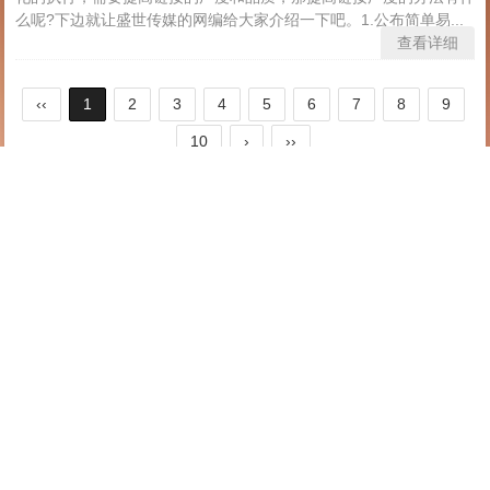
么呢?下边就让盛世传媒的网编给大家介绍一下吧。1.公布简单易...
查看详细
‹‹
1
2
3
4
5
6
7
8
9
10
›
››
关于我
版权所有归嘉硕电子所有,盗版追究责任!
TAGS
工业插头的三种优点
重力铸造机的工作原理解析
重力浇铸机的工作流程解析
联系我
地址：温州柳市三里一路209号柳佳大厦