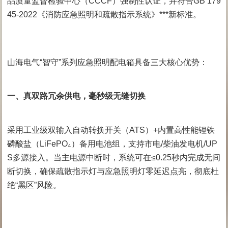
品质量监督检验中心（CCCF）强制性认证，并符合GB 179
45-2022《消防应急照明和疏散指示系统》***新标准。
山海电气“智守”系列应急照明配电箱具备三大核心优势：
一、真双路冗余供电，毫秒级无缝切换
采用工业级双输入自动转换开关（ATS）+内置高性能锂铁
磷酸盐（LiFePO₄）备用电池组，支持市电/柴油发电机/UP
S多源接入。当主电源中断时，系统可在≤0.25秒内完成无间
断切换，确保疏散指示灯与应急照明灯零延迟点亮，彻底杜
绝“黑区”风险。