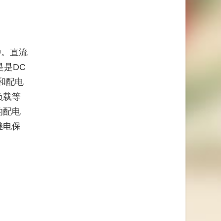
种。直流
是是DC
和配电
负载等
的配电
继电保