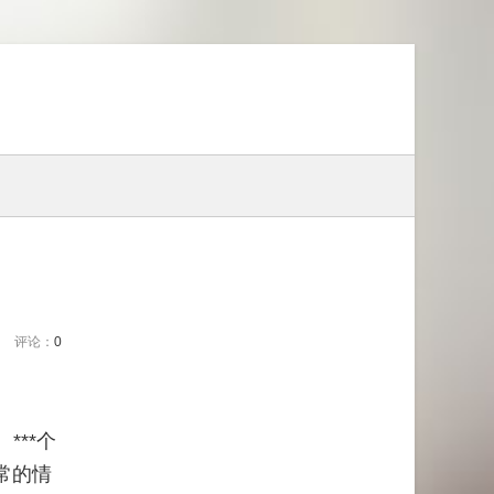
评论：
0
***个
常的情